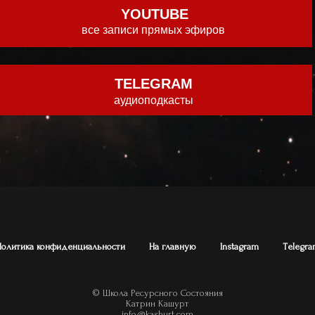
YOUTUBE
все записи прямых эфиров
TELEGRAM
аудиоподкасты
Политика конфиденциальности
На главную
Instagram
Тelegra
© Школа Ресурсного Состояния
Катрин Кашурт
info@kashurt.com