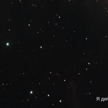
Консультация проходит в формате
видеозвонка
SKYPE
ZOOM
TELEGRAM
Я ди