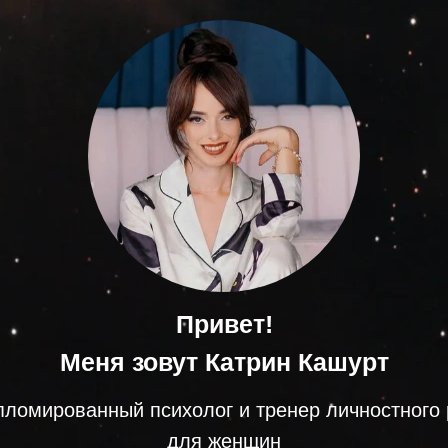
Одноразовая сессия
60 минут
Привет!
Меня зовут Катрин Кашурт
пломированный психолог и тренер личностного 
для женщин