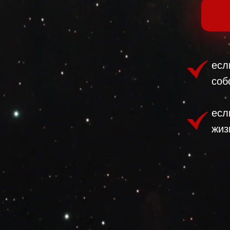
есл
соб
есл
жиз