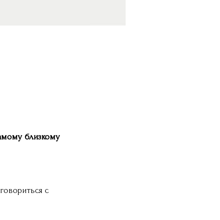
амому близкому
оговориться с