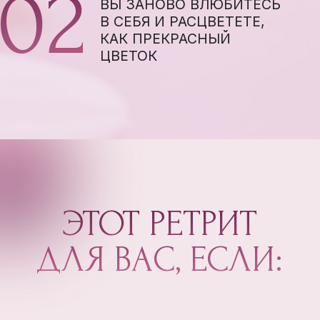
ЗАВИСИТЕ ОТ МНЕНИЯ ДРУГИХ О
ВАС
ВЫ ЗАБЫЛИ, КОГДА В ПОСЛЕДНИЙ
РАЗ РЕАЛИЗОВЫВАЛИ СВОИ
ЖЕЛАНИЯ И ПОЛУЧАЛИ
УДОВОЛЬСТВИЕ ОТ ЖИЗНИ
ВЫ ЧУВСТВУЕТЕ, ЧТО ХОТИТЕ
БОЛЬШЕГО В ДЕНЬГАХ,
ОТНОШЕНИЯХ, САМОРЕАЛИЗАЦИИ,
НО ВАМ ПОСТОЯННО ЧТО-ТО
МЕШАЕТ И ВЫ ОСТАЕТЕСЬ НА
МЕСТЕ
ВАМ СЛОЖНО ГОВОРИТЬ «НЕТ» И
ВЫ ПОДСТРАИВАЕТЕСЬ ПОД
ДРУГИХ, ЧТОБЫ БЫТЬ «ХОРОШЕЙ»
ВЫ СТРЕМИТЕСЬ ПОВЫСИТЬ СВОЮ
САМООЦЕНКУ И УЛУЧШИТЬ
КАЧЕСТВО ЖИЗНИ