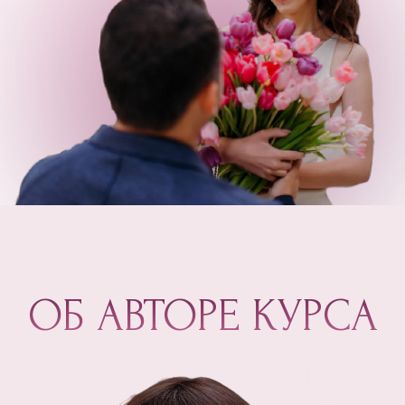
ВАРИАНТЫ
УЧАСТИЯ В
ОНЛАЙН-РЕТРИТЕ
БАЗОВЫЙ
180$
$65 ИЛИ 6.500 РУБ
ДОСТУП КО ВСЕМ МАТЕРИАЛАМ
КУРСА БЕЗ ИНДИВИДУАЛЬНОЙ
ОБРАТНОЙ СВЯЗИ
ОБЩЕНИЕ С АВТОРОМ КУРСА И
ДРУГИМИ УЧАСТНИЦАМИ НА КАНАЛЕ
В TELEGRAM
УЧАСТИЕ В LIVE С ВОЗМОЖНОСТЬЮ
ЗАДАВАТЬ ВОПРОСЫ И ПОЛУЧАТЬ