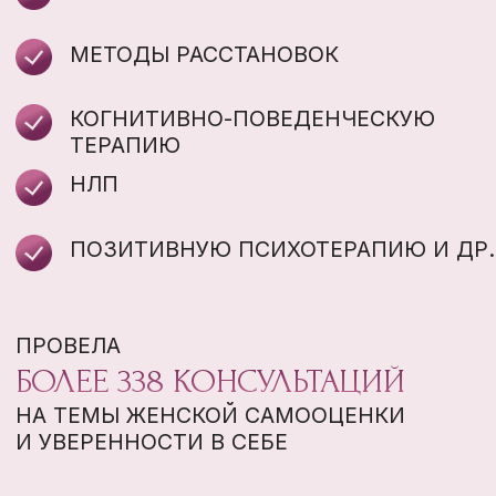
В TELEGRAM
УЧАСТИЕ В LIVE С ВОЗМОЖНОСТЬЮ
ЗАДАВАТЬ ВОПРОСЫ И ПОЛУЧАТЬ
ОТВЕТЫ ОТ КАТРИН КАШУРТ В
ГРУППОВОМ ФОРМАТЕ
ПОЖИЗНЕННЫЙ ДОСТУП К КУРСУ
ЛИЧНАЯ ОНЛАЙН-КОНСУЛЬТАЦИЯ С
КАТРИН КАШУРТ С РАЗБОРОМ,
ИНДИВИДУАЛЬНОЙ ОБРАТНОЙ
СВЯЗЬЮ ПО КУРСУ И ПО ВАШЕМУ
ЗАПРОСУ - 60 МИНУТ
ТРЕХЧАСОВОЙ ВЕБИНАР В ЗАПИСИ
«КАРТА ЖЕЛАНИЙ» О ТОМ, КАК
ОСУЩЕСТВЛЯТЬ СВОИ ЖЕЛАНИЯ И
МЕЧТЫ
ОПЛАТИТЬ $200
ОПЛАТИТЬ 20 000 РУБ