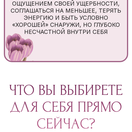
ФОРМАТЕ АУДИОУРОКОВ РАЗ В ДВА
ДНЯ В ЗАКРЫТОМ КАНАЛЕ TELEGRAM
- СРЕДНЯЯ ПРОДОЛЖИТЕЛЬНОСТЬ
ЗАНЯТИЯ 30 МИНУТ
5 АУДИОУРОКОВ
К КАЖДОМУ УРОКУ ВЫ ПОЛУЧИТЕ
ВДОХНОВЛЯЮЩИЙ КОНСПЕКТ В
ТЕКСТОВОМ ФОРМАТЕ С КЛЮЧЕВЫМИ
МЫСЛЯМИ, ИНСАЙТАМИ И
ПРАКТИКАМИ
5 КОНСПЕКТОВ
ВСЕ ВРЕМЯ НА РЕТРИТЕ ВАС БУДЕТ
СОПРОВОЖДАТЬ АВТОР КУРСА,
КАТРИН КАШУРТ, БЕЗ КУРАТОРОВ И