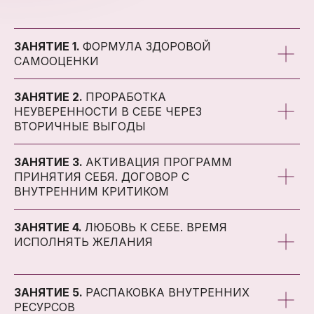
90 ДНЕЙ ДОСТУП
ЗАНЯТИЕ 1.
ФОРМУЛА ЗДОРОВОЙ
К КУРСУ
САМООЦЕНКИ
С МОМЕНТА ЗАВЕРШЕНИЯ
ПРОГРАММЫ ИЛИ ПОЖИЗНЕННЫЙ
ЗАНЯТИЕ 2.
ПРОРАБОТКА
ДОСТУП С СООТВЕТВУЕЩИМ
НЕУВЕРЕННОСТИ В СЕБЕ ЧЕРЕЗ
ПАКЕТОМ УЧАСТИЯ
ВТОРИЧНЫЕ ВЫГОДЫ
ЗАНЯТИЕ 3.
АКТИВАЦИЯ ПРОГРАММ
ПРИНЯТИЯ СЕБЯ. ДОГОВОР С
ВНУТРЕННИМ КРИТИКОМ
ЗАНЯТИЕ 4.
ЛЮБОВЬ К СЕБЕ. ВРЕМЯ
ОТ ВЫПОЛНЕНИЯ ПРАКТИК НА
ИСПОЛНЯТЬ ЖЕЛАНИЯ
РЕТРИТЕ У ВАС ВЫРАСТУТ
КРЫЛЬЯ, ВЫ НАПОЛНИТЕСЬ
ЭНЕРГИЕЙ И ВСПОМНИТЕ СЕБЯ
ЗАНЯТИЕ 5.
РАСПАКОВКА ВНУТРЕННИХ
НАСТОЯЩУЮ СО ЗДОРОВОЙ
РЕСУРСОВ