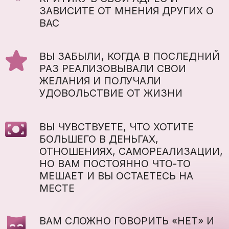
ПРОЦВЕТАНИЕ
ВО ВСЕХ СФЕРАХ:
В ДЕНЬГАХ, В ОТНОШЕНИЯХ, В
САМОРЕАЛИЗАЦИИ ЗАВИСИТ ОТ ЭТИХ
АСПЕКТОВ - САМООЦЕНКИ, УРОВНЯ
ПОЗВОЛЕНИЯ, ОБЪЕМА ЭНЕРГИИ И
ДЕЙСТВИЙ
ЖЕНЩИНА С НИЗКОЙ
САМООЦЕНКОЙ
ОБРЕЧЕНА ОБСЛУЖИВАТЬ ЦЕЛИ
ДРУГИХ ЛЮДЕЙ, ЖИТЬ С
ОЩУЩЕНИЕМ СВОЕЙ УЩЕРБНОСТИ,
СОГЛАШАТЬСЯ НА МЕНЬШЕЕ, ТЕРЯТЬ
ЭНЕРГИЮ И БЫТЬ УСЛОВНО
«ХОРОШЕЙ» СНАРУЖИ, НО ГЛУБОКО