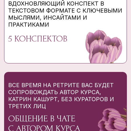
ЭКСПЕРТ-ПРОВОДНИК НА ЖЕНСКИХ
РЕТРИТАХ В США
АВТОРСКИЕ ОБУЧАЮЩИЕ ПРОГРАММЫ
БОЛЕЕ 5 000 ЖЕНЩИН
ПРОШЛИ
Я ИЗУЧАЛА
ГИПНОТЕРАПИЮ
МЕТОДЫ РАССТАНОВОК
КОГНИТИВНО-ПОВЕДЕНЧЕСКУЮ
ТЕРАПИЮ
НЛП
ПОЗИТИВНУЮ ПСИХОТЕРАПИЮ И ДР.
ПРОВЕЛА
БОЛЕЕ 338 КОНСУЛЬТАЦИЙ