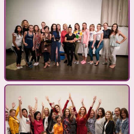
УВЕРЕННО ПРИНИМАТЬ РЕШЕНИЯ И НЕ
СОМНЕВАТЬСЯ В СЕБЕ
СТРОИТЬ ГАРМОНИЧНЫЕ ОТНОШЕНИЯ
ОСНОВАННЫЕ НА УВАЖЕНИИ И
ВЗАИМОПОНИМАНИИ
ЭФФЕКТИВНО СПРАВЛЯТЬСЯ С
КРИТИКОЙ И ИСПОЛЬЗОВАТЬ ЕЁ
ДЛЯ ЛИЧНОСТНОГО РОСТА