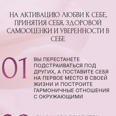
ЭТОТ РЕТРИТ
ДЛЯ ВАС, ЕСЛИ:
ВЫ ЧАСТО СОМНЕВАЕТЕСЬ В СВОИХ
СИЛАХ И ВОЗМОЖНОСТЯХ
ВЫ РЕГУЛЯРНО СРАВНИВАЕТЕ СЕБЯ
С ДРУГИМИ И ЧУВСТВУЕТЕ СЕБЯ
НЕДОСТАТОЧНО ХОРОШЕЙ
ВЫ ХОТИТЕ ОЩУЩАТЬ СВОЮ
ЦЕННОСТЬ И ЛЮБИТЬ СЕБЯ
ВЫ ИСПЫТЫВАЕТЕ СЛОЖНОСТИ В
ПОСТАНОВКЕ И ДОСТИЖЕНИИ
СВОИХ ЦЕЛЕЙ
ВЫ БОЛЕЗНЕННО РЕАГИРУЕТЕ НА
КРИТИКУ В СВОЙ АДРЕС И