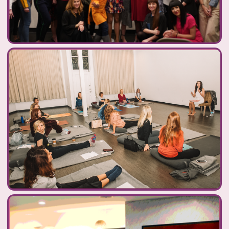
ЧУВСТВОВАТЬ СЕБЯ ДОСТОЙНОЙ
ЛЮБВИ, УВАЖЕНИЯ, БОГАТСТВА И
УСПЕХА
ПРИНЯТЬ СЕБЯ И СВОЮ
УНИКАЛЬНОСТЬ
НАСЛАЖДАТЬСЯ ЖИЗНЬЮ, ЗНАЯ СВОЮ
ЦЕННОСТЬ