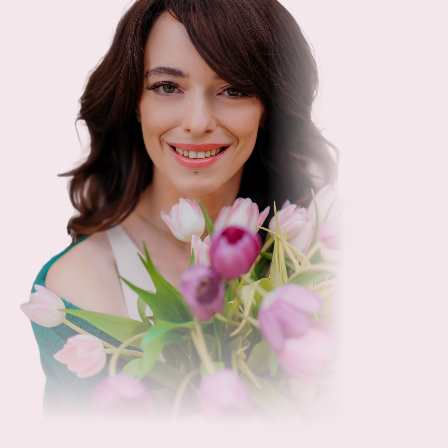
ОТВЕТЫ ОТ КАТРИН КАШУРТ В
ГРУППОВОМ ФОРМАТЕ
ДОСТУП К КУРСУ 90 ДНЕЙ ПОСЛЕ
ЗАВЕРШЕНИЯ ПРОГРАММЫ
ПОЖИЗНЕННЫЙ ДОСТУП К КУРСУ
ЛИЧНАЯ ОНЛАЙН-КОНСУЛЬТАЦИЯ С
КАТРИН КАШУРТ С РАЗБОРОМ,
ИНДИВИДУАЛЬНОЙ ОБРАТНОЙ
СВЯЗЬЮ ПО КУРСУ И ПО ВАШЕМУ
ЗАПРОСУ - 60 МИНУТ
ТРЕХЧАСОВОЙ ВЕБИНАР В ЗАПИСИ
«КАРТА ЖЕЛАНИЙ» О ТОМ, КАК
ОСУЩЕСТВЛЯТЬ СВОИ ЖЕЛАНИЯ И
МЕЧТЫ
ОПЛАТИТЬ $65
ОПЛАТИТЬ 6 500 РУБ