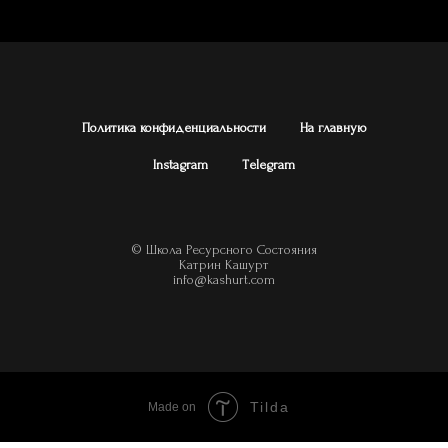
Политика конфиденциальности
На главную
Instagram
Тelegram
© Школа Ресурсного Состояния
Катрин Кашурт
info@kashurt.com
Tilda
Made on