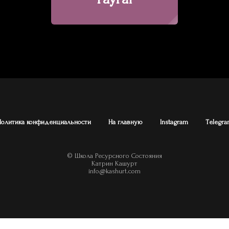
Политика конфиденциальности
На главную
Instagram
Тelegra
© Школа Ресурсного Состояния
Катрин Кашурт
info@kashurt.com